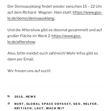
Der Demoausklang findet wieder zwischen 15 – 22 Uhr
auf dem Richard- Wagner- Hain statt:
https://www.gso-
le.de/demo/demoausklang
.
Und die Aftershow gibt es diesmal gesammelt und auf
großer Fläche im Werk 2:
https://www.gso-
le.de/aftershow
.
Also, bitte meldet euch zahlreich! Mehr Infos gibt es
dann per Email.
Wir freuen uns auf euch!
KATEGORIEN
2016
,
NEWS
SCHLAGWÖRTER
BUNT
,
GLOBAL SPACE ODYSSEY
,
GSO
,
HELFER
,
KRITISCH
,
LAUT
,
MACH MIT