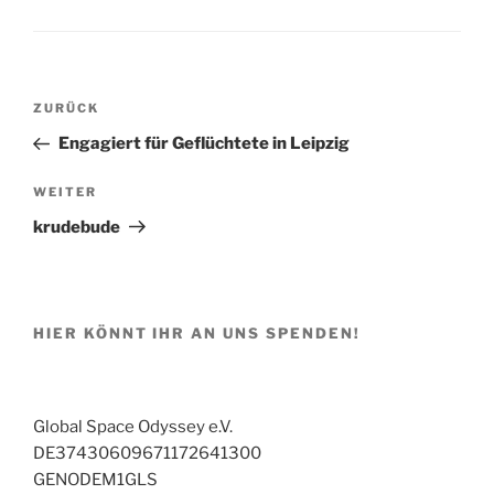
Beitragsnavigation
Vorheriger
ZURÜCK
Beitrag
Engagiert für Geflüchtete in Leipzig
Nächster
WEITER
Beitrag
krudebude
HIER KÖNNT IHR AN UNS SPENDEN!
Global Space Odyssey e.V.
DE37430609671172641300
GENODEM1GLS