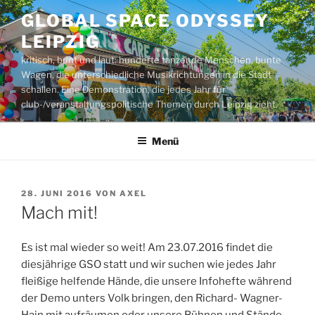
Zum
GLOBAL SPACE ODYSSEY
Inhalt
LEIPZIG
springen
kritisch, bunt und laut: hunderte tanzende Menschen, bunte
Wagen, die unterschiedliche Musikrichtungen in die Stadt
schallen. Eine Demonstration, die jedes Jahr für
club-/veranstaltungspolitische Themen durch Leipzig zieht.
Menü
VERÖFFENTLICHT
28. JUNI 2016
VON
AXEL
AM
Mach mit!
Es ist mal wieder so weit! Am 23.07.2016 findet die
diesjährige GSO statt und wir suchen wie jedes Jahr
fleißige helfende Hände, die unsere Infohefte während
der Demo unters Volk bringen, den Richard- Wagner-