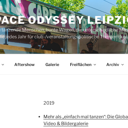
ACE ODYSSEY LEIPZI
rte tanzende Menschen, bunte Wagen, die unterschiedliche Mus
ie jedes Jahr für club-/veranstaltungspolitische Themen durch
Aftershow
Galerie
Freiflächen
Archiv
2019
Mehr als „einfach mal tanzen“: Die Globa
Video & Bildergalerie