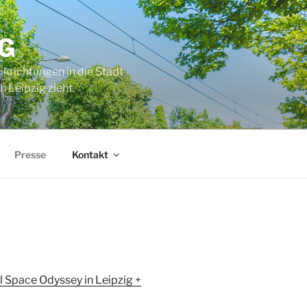
G
ikrichtungen in die Stadt
 Leipzig zieht.
Presse
Kontakt
l Space Odyssey in Leipzig +