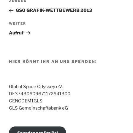
Vorheriger
ZURÜCK
Beitrag
GSO GRAFIK-WETTBEWERB 2013
Nächster
WEITER
Beitrag
Aufruf
HIER KÖNNT IHR AN UNS SPENDEN!
Global Space Odyssey e.V.
DE37430609671172641300
GENODEM1GLS
GLS Gemeinschaftsbank eG
Spenden per PayPal