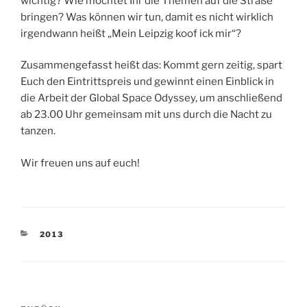
wichtig? Wie möchtet Ihr die Themen auf die Straße
bringen? Was können wir tun, damit es nicht wirklich
irgendwann heißt „Mein Leipzig koof ick mir“?
Zusammengefasst heißt das: Kommt gern zeitig, spart
Euch den Eintrittspreis und gewinnt einen Einblick in
die Arbeit der Global Space Odyssey, um anschließend
ab 23.00 Uhr gemeinsam mit uns durch die Nacht zu
tanzen.
Wir freuen uns auf euch!
KATEGORIEN
2013
Beitragsnavigation