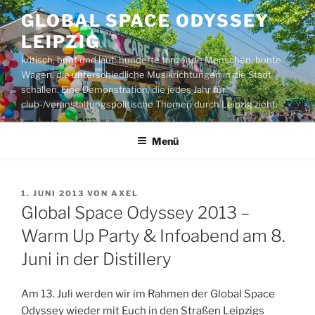
Zum
GLOBAL SPACE ODYSSEY
Inhalt
LEIPZIG
springen
kritisch, bunt und laut: hunderte tanzende Menschen, bunte
Wagen, die unterschiedliche Musikrichtungen in die Stadt
schallen. Eine Demonstration, die jedes Jahr für
club-/veranstaltungspolitische Themen durch Leipzig zieht.
Menü
VERÖFFENTLICHT
1. JUNI 2013
VON
AXEL
AM
Global Space Odyssey 2013 –
Warm Up Party & Infoabend am 8.
Juni in der Distillery
Am 13. Juli werden wir im Rahmen der Global Space
Odyssey wieder mit Euch in den Straßen Leipzigs