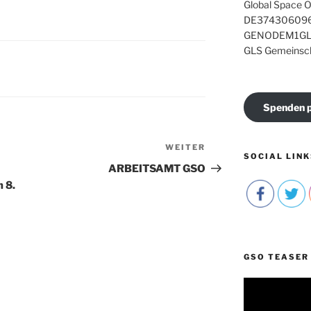
Global Space O
DE374306096
GENODEM1GL
GLS Gemeinsc
Spenden p
WEITER
Nächster
SOCIAL LINK
Beitrag
ARBEITSAMT GSO
 8.
GSO TEASER
Video-
Player