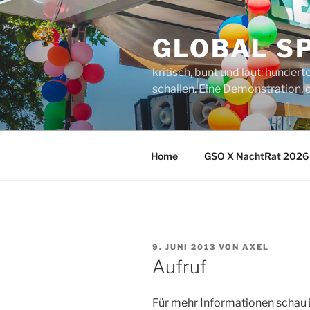
Zum
Inhalt
GLOBAL SP
springen
kritisch, bunt und laut: hunde
schallen. Eine Demonstration, d
Home
GSO X NachtRat 2026
VERÖFFENTLICHT
9. JUNI 2013
VON
AXEL
AM
Aufruf
Für mehr Informationen schau 