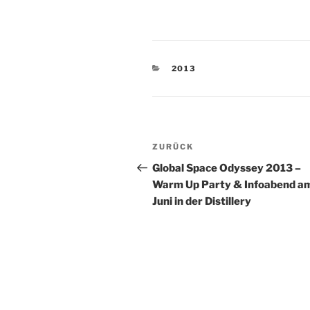
KATEGORIEN
2013
Beitragsnavigation
Vorheriger
ZURÜCK
Beitrag
Global Space Odyssey 2013 –
Warm Up Party & Infoabend am
Juni in der Distillery