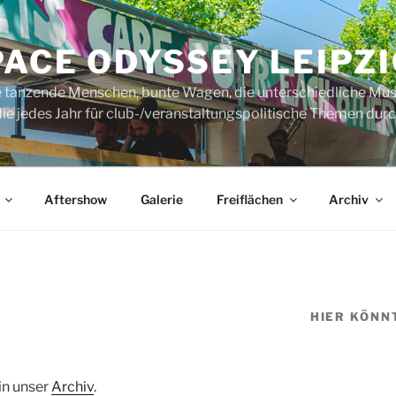
ACE ODYSSEY LEIPZI
rte tanzende Menschen, bunte Wagen, die unterschiedliche Mus
ie jedes Jahr für club-/veranstaltungspolitische Themen durch
Aftershow
Galerie
Freiflächen
Archiv
HIER KÖNN
in unser
Archiv
.