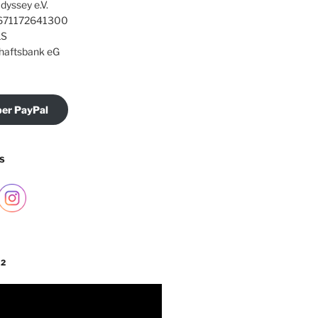
dyssey e.V.
71172641300
S
haftsbank eG
er PayPal
S
 2