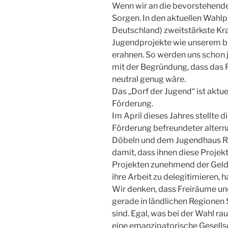
Wenn wir an die bevorstehend
Sorgen. In den aktuellen Wahlp
Deutschland) zweitstärkste Kra
Jugendprojekte wie unserem bed
erahnen. So werden uns schon j
mit der Begründung, dass das Pr
neutral genug wäre.
Das „Dorf der Jugend“ ist aktue
Förderung.
Im April dieses Jahres stellte 
Förderung befreundeter alterna
Döbeln und dem Jugendhaus Roß
damit, dass ihnen diese Projek
Projekten zunehmend der Geldh
ihre Arbeit zu delegitimieren, 
Wir denken, dass Freiräume un
gerade in ländlichen Regione
sind. Egal, was bei der Wahl r
eine emanzipatorische Gesells