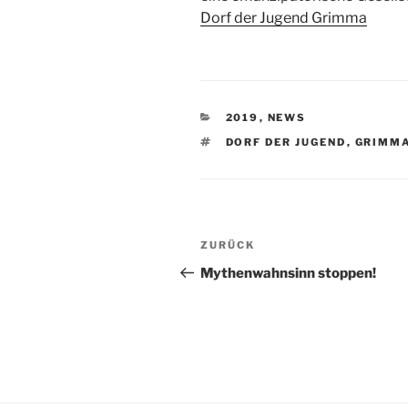
Dorf der Jugend Grimma
KATEGORIEN
2019
,
NEWS
SCHLAGWÖRTER
DORF DER JUGEND
,
GRIMM
Beitragsnavigation
Vorheriger
ZURÜCK
Beitrag
Mythenwahnsinn stoppen!