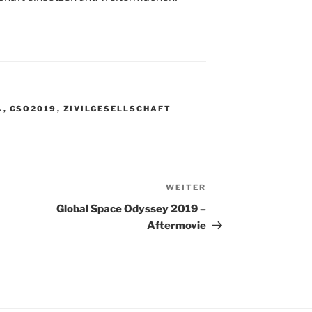
A
,
GSO2019
,
ZIVILGESELLSCHAFT
WEITER
Nächster
Beitrag
Global Space Odyssey 2019 –
Aftermovie