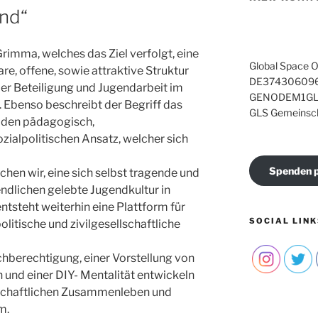
end“
Grimma, welches das Ziel verfolgt, eine
Global Space O
are, offene, sowie attraktive Struktur
DE374306096
er Beteiligung und Jugendarbeit im
GENODEM1GL
 Ebenso beschreibt der Begriff das
GLS Gemeinsc
 den pädagogisch,
ozialpolitischen Ansatz, welcher sich
Spenden p
hen wir, eine sich selbst tragende und
ndlichen gelebte Jugendkultur in
ntsteht weiterhin eine Plattform für
SOCIAL LINK
olitische und zivilgesellschaftliche
chberechtigung, einer Vorstellung von
 und einer DIY- Mentalität entwickeln
lschaftlichen Zusammenleben und
m.