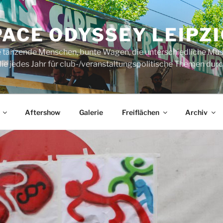
ACE ODYSSEY LEIPZI
rte tanzende Menschen, bunte Wagen, die unterschiedliche Mus
ie jedes Jahr für club-/veranstaltungspolitische Themen durch
Aftershow
Galerie
Freiflächen
Archiv