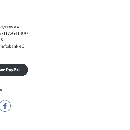
dyssey e.V.
71172641300
S
haftsbank eG
er PayPal
S