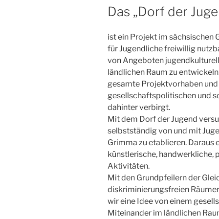
AM
Das „Dorf der Jug
ist ein Projekt im sächsischen 
für Jugendliche freiwillig nutzb
von Angeboten jugendkulturell
ländlichen Raum zu entwickeln.
gesamte Projektvorhaben und
gesellschaftspolitischen und s
dahinter verbirgt.
Mit dem Dorf der Jugend versuc
selbstständig von und mit Juge
Grimma zu etablieren. Daraus e
künstlerische, handwerkliche, p
Aktivitäten.
Mit den Grundpfeilern der Glei
diskriminierungsfreien Räumen
wir eine Idee von einem gesel
Miteinander im ländlichen Rau