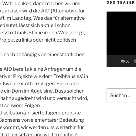
GSO TEASER
e Wahl denken, dann machen wir uns
rognosen wird die AfD (Alternative für
Video-
ft im Landtag. Was das für alternative
Player
eutet, lässt sich aktuell schon
etzt oftmals Steine in den Weg gelegt,
ojekt zu links oder nicht politisch
ll noch abhängig von einer staatlichen
00:00
die AfD bereits kleine Anfragen um die
tiver Projekte wie dem Treibhaus e.V. in
wein e.V. offenzulegen. Sie zeigen
te ein Dorn im Auge sind. Dass solchen
Suche
nach:
ahn zugedreht wird und versucht wird,
hat schwere Folgen.
d selbstorganisierte Jugendprojekte
n Sachsens von elementarer Bedeutung
auskommt, wir werden uns weiterhin für
chaft einsetzen und weitermachen!