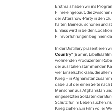
Erstmals haben wir ins Progr
Filme eingebaut, die zwische
der Aftershow-Party in den Clu
halten, Beine zu schonen und s
Einlass wird in beiden Locations
Filmvorführungen beginnen da
In der Distillery präsentieren wi
Country
“ (86min, Libellulafil
wohnenden Produzenten Robert
der aus Italien stammenden Kam
vier Einzelschicksale, die alle
Krieg – in Afghanistan zusam
dabei auf der einen Seite nach
Menschen aus Afghanistan und
eingesetzten Soldaten der Bun
Schutz für ihr Leben suchen, ri
Krieg ziehen. Ein Film voller W