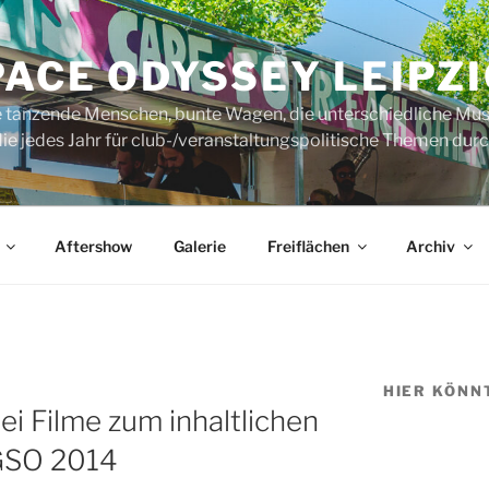
ACE ODYSSEY LEIPZI
rte tanzende Menschen, bunte Wagen, die unterschiedliche Mus
ie jedes Jahr für club-/veranstaltungspolitische Themen durch
Aftershow
Galerie
Freiflächen
Archiv
HIER KÖNN
i Filme zum inhaltlichen
GSO 2014