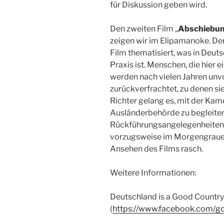
für Diskussion geben wird.
Den zweiten Film „
Abschiebun
zeigen wir im Elipamanoke. D
Film thematisiert, was in Deut
Praxis ist. Menschen, die hier
werden nach vielen Jahren unvo
zurückverfrachtet, zu denen si
Richter gelang es, mit der Ka
Ausländerbehörde zu begleiten 
Rückführungsangelegenheiten“ 
vorzugsweise im Morgengrauen 
Ansehen des Films rasch.
Weitere Informationen:
Deutschland is a Good Country
(
https://www.facebook.com/g