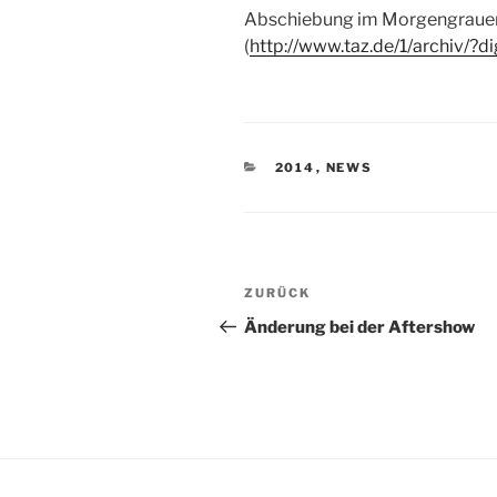
Abschiebung im Morgengrauen:
(
http://www.taz.de/1/archiv/
KATEGORIEN
2014
,
NEWS
Beitragsnavigation
Vorheriger
ZURÜCK
Beitrag
Änderung bei der Aftershow