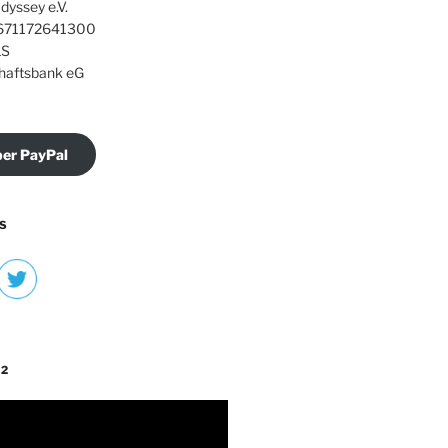
dyssey e.V.
71172641300
S
haftsbank eG
er PayPal
S
 2