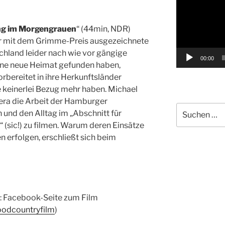
g im Morgengrauen
“ (44min, NDR)
er mit dem Grimme-Preis ausgezeichnete
schland leider nach wie vor gängige
00:00
 eine neue Heimat gefunden haben,
rbereitet in ihre Herkunftsländer
e keinerlei Bezug mehr haben. Michael
mera die Arbeit der Hamburger
Suche
und den Alltag im „Abschnitt für
nach:
(sic!) zu filmen. Warum deren Einsätze
erfolgen, erschließt sich beim
: Facebook-Seite zum Film
oodcountryfilm
)