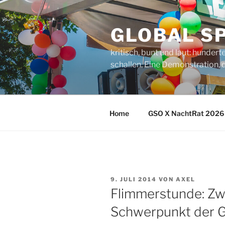
Zum
Inhalt
GLOBAL SP
springen
kritisch, bunt und laut: hunde
schallen. Eine Demonstration, d
Home
GSO X NachtRat 2026
VERÖFFENTLICHT
9. JULI 2014
VON
AXEL
AM
Flimmerstunde: Zwe
Schwerpunkt der 