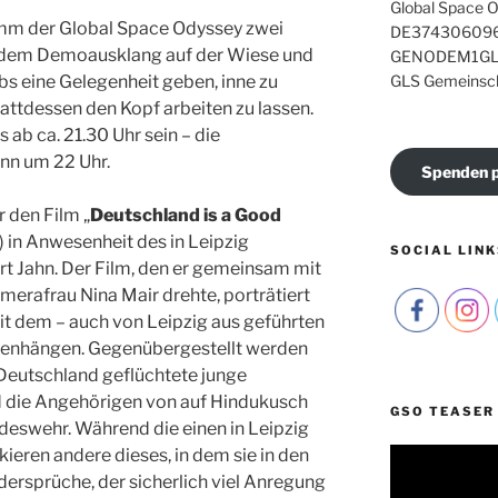
Global Space O
amm der Global Space Odyssey zwei
DE374306096
n dem Demoausklang auf der Wiese und
GENODEM1GL
bs eine Gelegenheit geben, inne zu
GLS Gemeinsc
tattdessen den Kopf arbeiten zu lassen.
 ab ca. 21.30 Uhr sein – die
nn um 22 Uhr.
Spenden p
r den Film „
Deutschland is a Good
m) in Anwesenheit des in Leipzig
SOCIAL LINK
 Jahn. Der Film, den er gemeinsam mit
erafrau Nina Mair drehte, porträtiert
 mit dem – auch von Leipzig aus geführten
menhängen. Gegenübergestellt werden
 Deutschland geflüchtete junge
 die Angehörigen von auf Hindukusch
GSO TEASER
deswehr. Während die einen in Leipzig
skieren andere dieses, in dem sie in den
Video-
Player
idersprüche, der sicherlich viel Anregung