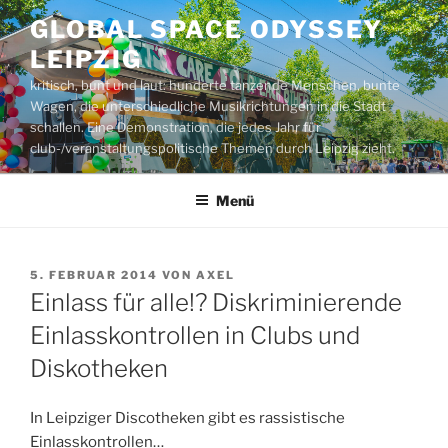
Zum
GLOBAL SPACE ODYSSEY
Inhalt
LEIPZIG
springen
kritisch, bunt und laut: hunderte tanzende Menschen, bunte
Wagen, die unterschiedliche Musikrichtungen in die Stadt
schallen. Eine Demonstration, die jedes Jahr für
club-/veranstaltungspolitische Themen durch Leipzig zieht.
Menü
VERÖFFENTLICHT
5. FEBRUAR 2014
VON
AXEL
AM
Einlass für alle!? Diskriminierende
Einlasskontrollen in Clubs und
Diskotheken
In Leipziger Discotheken gibt es rassistische
Einlasskontrollen…