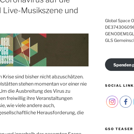
d Live-Musikszene und
Global Space O
DE374306096
GENODEM1GL
GLS Gemeinsc
Spenden p
 Krise sind bisher nicht abzuschätzen.
elstätten stehen momentan vor einer nie
SOCIAL LINK
Um die Ausbreitung des Virus zu
n freiwillig ihre Veranstaltungen
e, wie viele andere auch,
esellschaftliche Herausforderung, die
GSO TEASER