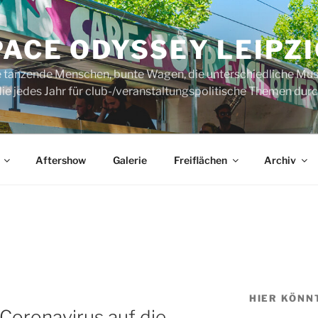
ACE ODYSSEY LEIPZI
rte tanzende Menschen, bunte Wagen, die unterschiedliche Mus
ie jedes Jahr für club-/veranstaltungspolitische Themen durch
Aftershow
Galerie
Freiflächen
Archiv
HIER KÖNN
Coronavirus auf die