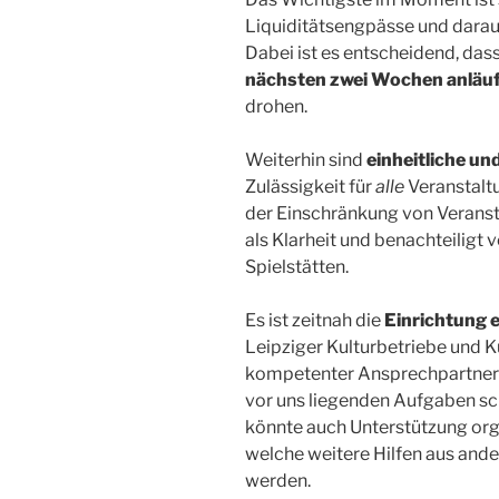
Liquiditätsengpässe und darau
Dabei ist es entscheidend, das
nächsten zwei Wochen anläu
drohen.
Weiterhin sind
einheitliche un
Zulässigkeit für
alle
Veranstalt
der Einschränkung von Veranst
als Klarheit und benachteilig
Spielstätten.
Es ist zeitnah die
Einrichtung 
Leipziger Kulturbetriebe und 
kompetenter Ansprechpartner*i
vor uns liegenden Aufgaben sch
könnte auch Unterstützung org
welche weitere Hilfen aus ande
werden.