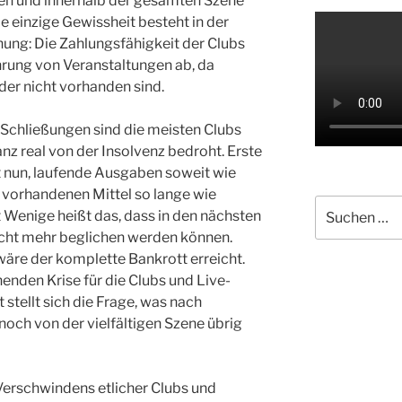
nen und innerhalb der gesamten Szene
e einzige Gewissheit besteht in der
ung: Die Zahlungsfähigkeit der Clubs
rung von Veranstaltungen ab, da
der nicht vorhanden sind.
 Schließungen sind die meisten Clubs
nz real von der Insolvenz bedroht. Erste
ist nun, laufende Ausgaben soweit wie
 vorhandenen Mittel so lange wie
Suche
t Wenige heißt das, dass in den nächsten
nach:
ht mehr beglichen werden können.
re der komplette Bankrott erreicht.
nden Krise für die Clubs und Live-
 stellt sich die Frage, was nach
ch von der vielfältigen Szene übrig
 Verschwindens etlicher Clubs und