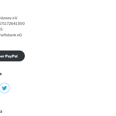
dyssey e.V.
71172641300
S
haftsbank eG
er PayPal
S
 2