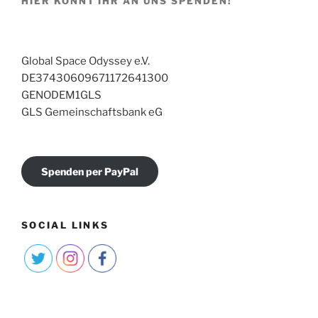
HIER KÖNNT IHR AN UNS SPENDEN!
Global Space Odyssey e.V.
DE37430609671172641300
GENODEM1GLS
GLS Gemeinschaftsbank eG
Spenden per PayPal
SOCIAL LINKS