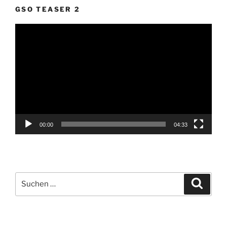
GSO TEASER 2
Video-
Player
00:00
04:33
Suche
Suche
nach: