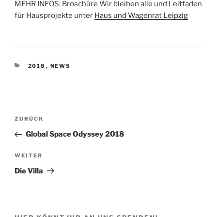
MEHR INFOS: Broschüre Wir bleiben alle und Leitfaden
für Hausprojekte unter
Haus und Wagenrat Leipzig
KATEGORIEN
2018
,
NEWS
Beitragsnavigation
Vorheriger
ZURÜCK
Beitrag
Global Space Odyssey 2018
Nächster
WEITER
Beitrag
Die Villa