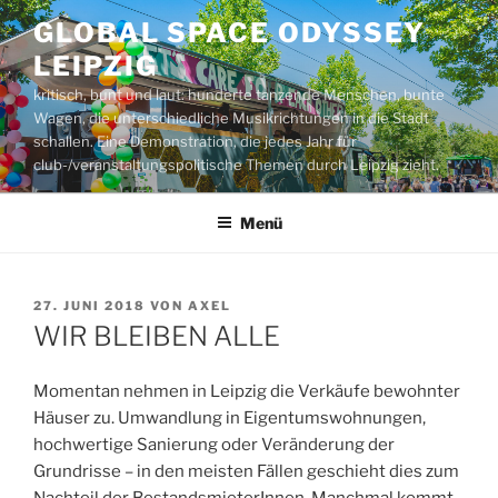
Zum
GLOBAL SPACE ODYSSEY
Inhalt
LEIPZIG
springen
kritisch, bunt und laut: hunderte tanzende Menschen, bunte
Wagen, die unterschiedliche Musikrichtungen in die Stadt
schallen. Eine Demonstration, die jedes Jahr für
club-/veranstaltungspolitische Themen durch Leipzig zieht.
Menü
VERÖFFENTLICHT
27. JUNI 2018
VON
AXEL
AM
WIR BLEIBEN ALLE
Momentan nehmen in Leipzig die Verkäufe bewohnter
Häuser zu. Umwandlung in Eigentumswohnungen,
hochwertige Sanierung oder Veränderung der
Grundrisse – in den meisten Fällen geschieht dies zum