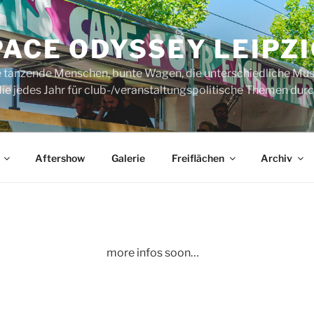
ACE ODYSSEY LEIPZI
rte tanzende Menschen, bunte Wagen, die unterschiedliche Mus
ie jedes Jahr für club-/veranstaltungspolitische Themen durch
Aftershow
Galerie
Freiflächen
Archiv
more infos soon…