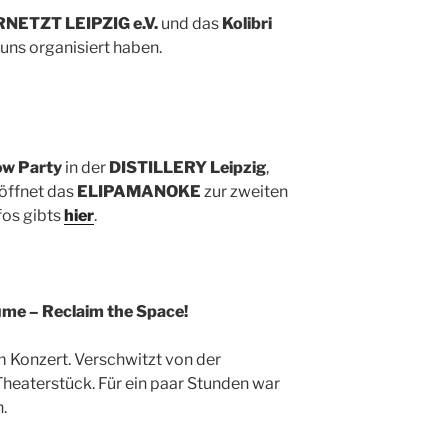
NETZT LEIPZIG e.V.
und das
Kolibri
 uns organisiert haben.
ow Party
in der
DISTILLERY Leipzig
,
öffnet das
ELIPAMANOKE
zur zweiten
fos gibts
hier
.
me – Reclaim the Space!
 Konzert. Verschwitzt von der
heaterstück. Für ein paar Stunden war
.