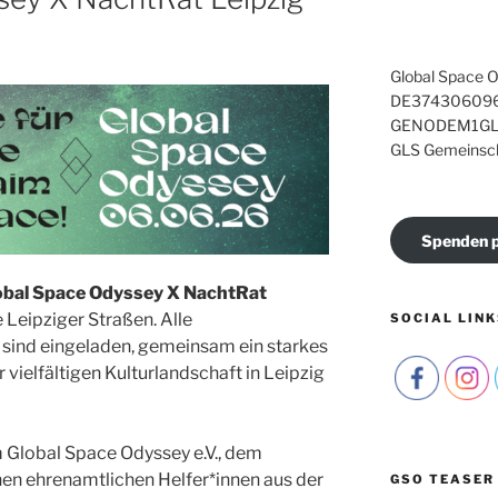
Global Space O
DE374306096
GENODEM1GL
GLS Gemeinsc
Spenden p
obal Space Odyssey X NachtRat
 Leipziger Straßen. Alle
SOCIAL LINK
sind eingeladen, gemeinsam ein starkes
 vielfältigen Kulturlandschaft in Leipzig
 Global Space Odyssey e.V., dem
hen ehrenamtlichen Helfer*innen aus der
GSO TEASER