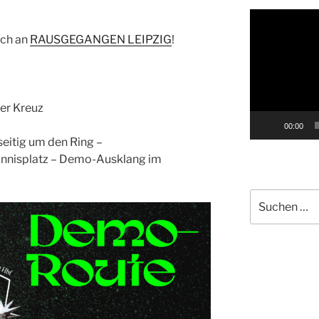
Video-
Player
uch an
RAUSGEGANGEN LEIPZIG
!
er Kreuz
00:00
seitig um den Ring –
nisplatz – Demo-Ausklang im
Suche
nach: