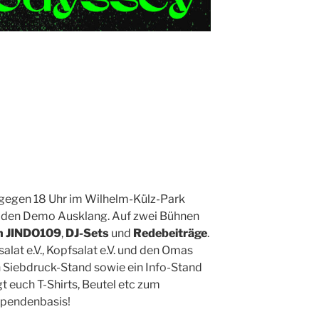
egen 18 Uhr im Wilhelm-Külz-Park
n den Demo Ausklang. Auf zwei Bühnen
on JINDO109
,
DJ-Sets
und
Redebeiträge
.
alat e.V., Kopfsalat e.V. und den Omas
n Siebdruck-Stand sowie ein Info-Stand
t euch T-Shirts, Beutel etc zum
 Spendenbasis!