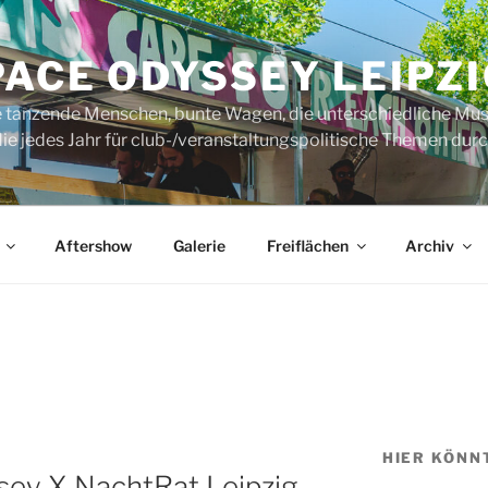
ACE ODYSSEY LEIPZI
rte tanzende Menschen, bunte Wagen, die unterschiedliche Mus
ie jedes Jahr für club-/veranstaltungspolitische Themen durch
Aftershow
Galerie
Freiflächen
Archiv
HIER KÖNN
sey X NachtRat Leipzig