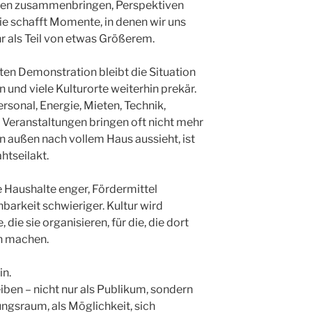
hen zusammenbringen, Perspektiven
Sie schafft Momente, in denen wir uns
hr als Teil von etwas Größerem.
zten Demonstration bleibt die Situation
n und viele Kulturorte weiterhin prekär.
rsonal, Energie, Mieten, Technik,
e Veranstaltungen bringen oft nicht mehr
on außen nach vollem Haus aussieht, ist
ahtseilakt.
e Haushalte enger, Fördermittel
nbarkeit schwieriger. Kultur wird
die sie organisieren, für die, die dort
ch machen.
in.
eiben – nicht nur als Publikum, sondern
ungsraum, als Möglichkeit, sich