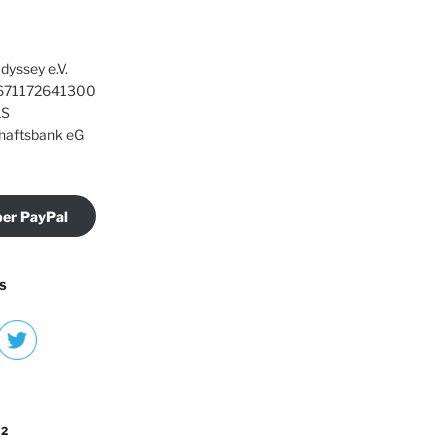
dyssey e.V.
71172641300
S
haftsbank eG
er PayPal
S
 2